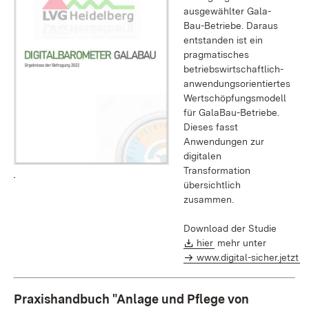
ausgewählter Gala-
Bau-Betriebe. Daraus
entstanden ist ein
pragmatisches
betriebswirtschaftlich-
anwendungsorientiertes
Wertschöpfungsmodell
für GalaBau-Betriebe.
Dieses fasst
Anwendungen zur
digitalen
Transformation
übersichtlich
zusammen.
Download der Studie
Download:
(Öffnet in neuem Fen
hier
mehr unter
www.digital-sicher.jetzt
Praxishandbuch "Anlage und Pflege von