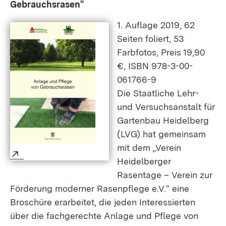
Gebrauchsrasen"
1. Auflage 2019, 62
Seiten foliert, 53
Farbfotos, Preis 19,90
€, ISBN 978-3-00-
061766-9
Die Staatliche Lehr-
und Versuchsanstalt für
Gartenbau Heidelberg
(LVG) hat gemeinsam
mit dem „Verein
Extern:
(Öffnet in neuem Fenster)
Heidelberger
Rasentage – Verein zur
Förderung moderner Rasenpflege e.V.“ eine
Broschüre erarbeitet, die jeden Interessierten
über die fachgerechte Anlage und Pflege von