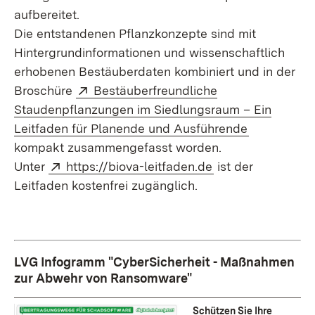
aufbereitet.
Die entstandenen Pflanzkonzepte sind mit
Hintergrundinformationen und wissenschaftlich
erhobenen Bestäuberdaten kombiniert und in der
Extern:
Broschüre
Bestäuberfreundliche
Staudenpflanzungen im Siedlungsraum – Ein
(Öffnet in 
Leitfaden für Planende und Ausführende
kompakt zusammengefasst worden.
Extern:
(Öffnet in neuem 
Unter
https://biova-leitfaden.de
ist der
Leitfaden kostenfrei zugänglich.
LVG Infogramm "CyberSicherheit - Maßnahmen
zur Abwehr von Ransomware"
Schützen Sie Ihre