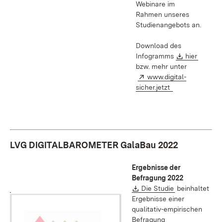
Webinare im
Rahmen unseres
Studienangebots an.
Download des
Download:
(Öffnet
Infogramms
hier
bzw. mehr unter
Extern:
www.digital-
(Öffnet in neue
sicher.jetzt
LVG DIGITALBAROMETER GalaBau 2022
Ergebnisse der
Befragung 2022
Download:
(Öffnet in neu
Die Studie
beinhaltet
Ergebnisse einer
qualitativ-empirischen
Befragung