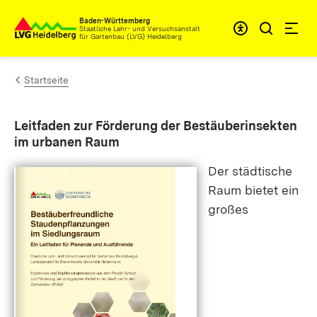
Zum Inhalt springen
Baden-Württemberg
Staatliche Lehr- und Versuchsanstalt
für Gartenbau (LVG) Heidelberg
Startseite
Leitfaden zur Förderung der Bestäuberinsekten
im urbanen Raum
Der städtische
Raum bietet ein
großes