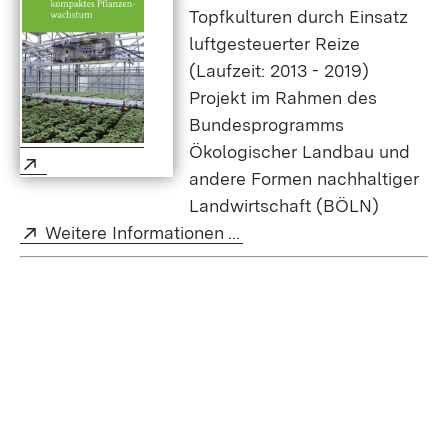
Topfkulturen durch Einsatz
luftgesteuerter Reize
(Laufzeit: 2013 - 2019)
Projekt im Rahmen des
Bundesprogramms
Ökologischer Landbau und
Extern:
(Öffnet in neuem Fenster)
andere Formen nachhaltiger
Landwirtschaft (BÖLN)
Extern:
(Öffnet in neuem Fenster
Weitere Informationen ...