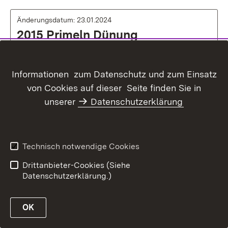
Änderungsdatum: 23.01.2024
2015 Primeln Dünung
Der Blühzeitpunkt von Primeln ist auch
Informationen zum Datenschutz und zum Einsatz
abhängig von der Düngung
von Cookies auf dieser Seite finden Sie in
unserer
Datenschutzerklärung
Download:
Herunterladen
Änderungsdatum: 23.01.2024
Technisch notwendige Cookies
2008 Primeln Ca
Drittanbieter-Cookies (Siehe
Datenschutzerklärung.)
Primula vulgaris Düngung
OK
Download:
Herunterladen