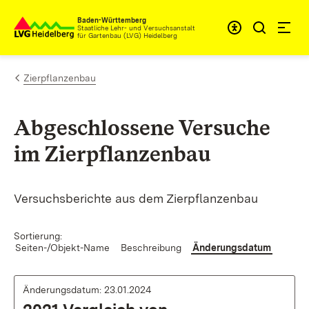
Zum Inhalt springen
Baden-Württemberg
Staatliche Lehr- und Versuchsanstalt
für Gartenbau (LVG) Heidelberg
Zierpflanzenbau
Abgeschlossene Versuche
im Zierpflanzenbau
Versuchsberichte aus dem Zierpflanzenbau
Sortierung:
Seiten-/Objekt-Name
Beschreibung
Änderungsdatum
Änderungsdatum: 23.01.2024