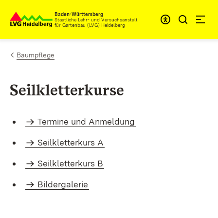
Zum Inhalt springen
Baden-Württemberg
Staatliche Lehr- und Versuchsanstalt
für Gartenbau (LVG) Heidelberg
Baumpflege
Seilkletterkurse
Termine und Anmeldung
Seilkletterkurs A
Seilkletterkurs B
Bildergalerie