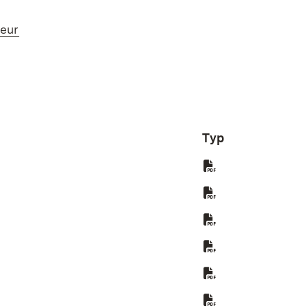
(Öffnet in neuem Fenster)
leur
Typ
ster)