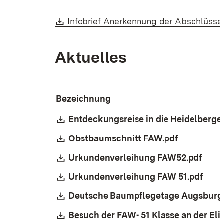
Download:
Infobrief Anerkennung der Abschlüsse
Aktuelles
Bezeichnung
Download:
Entdeckungsreise in die Heidelberg
Download:
Obstbaumschnitt FAW.pdf
(Öffnet i
Download:
Urkundenverleihung FAW52.pdf
(Öff
Download:
Urkundenverleihung FAW 51.pdf
(Öff
Download:
Deutsche Baumpflegetage Augsburg
Download:
Besuch der FAW- 51 Klasse an der El