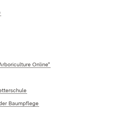
)
(Öffnet in neuem Fenster)
rboriculture Online"
(Öffnet in neuem Fenster)
tterschule
(Öffnet in neuem Fenster)
 der Baumpflege