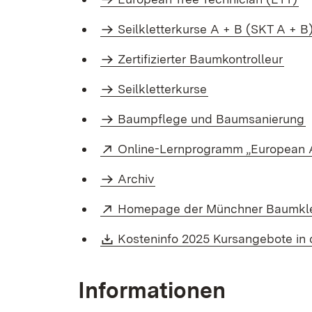
Seilkletterkurse A + B (SKT A + B
Zertifizierter Baumkontrolleur
Seilkletterkurse
Baumpflege und Baumsanierung
Extern:
Online-Lernprogramm „European A
Archiv
Extern:
Homepage der Münchner Baumkle
Download:
Kosteninfo 2025 Kursangebote in
Informationen