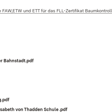
 FAW,ETW und ETT für das FLL-Zertifikat Baumkontrol
er Bahnstadt.pdf
(Öffnet in neuem Fenster)
n neuem Fenster)
net in neuem Fenster)
net in neuem Fenster)
.pdf
(Öffnet in neuem Fenster)
isabeth von Thadden Schule .pdf
(Öffnet in neuem Fen