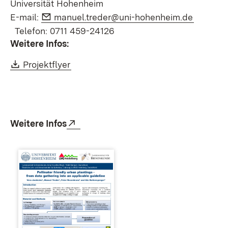
Universität Hohenheim
E-Mail:
(Öffnet 
E-mail:
manuel.treder@uni-hohenheim.de
Telefon: 0711 459-24126
Weitere Infos:
Download:
(Öffnet in neuem Fenster)
Projektflyer
Extern:
(Öffnet in neuem Fenster)
Weitere Infos