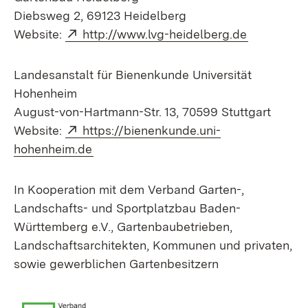
Diebsweg 2, 69123 Heidelberg
Extern:
(Öffnet in
Website:
http://www.lvg-heidelberg.de
Landesanstalt für Bienenkunde Universität
Hohenheim
August-von-Hartmann-Str. 13, 70599 Stuttgart
Extern:
Website:
https://bienenkunde.uni-
(Öffnet in neuem Fenster)
hohenheim.de
In Kooperation mit dem Verband Garten-,
Landschafts- und Sportplatzbau Baden-
Württemberg e.V., Gartenbaubetrieben,
Landschaftsarchitekten, Kommunen und privaten,
sowie gewerblichen Gartenbesitzern