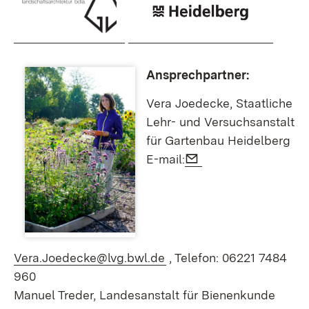
Ansprechpartner:
Vera Joedecke, Staatliche
Lehr- und Versuchsanstalt
für Gartenbau Heidelberg
E-Mail:
E-mail:
(Öffnet in neuem Fenster
Vera.Joedecke@lvg.bwl.de
, Telefon: 06221 7484
960
Manuel Treder, Landesanstalt für Bienenkunde