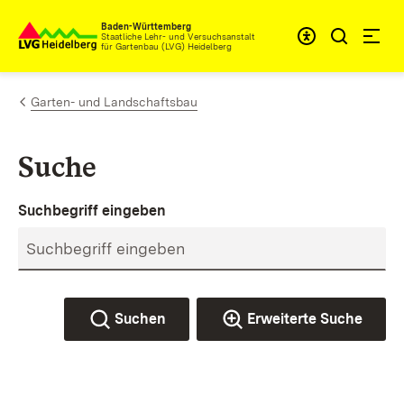
Zum Inhalt springen
Baden-Württemberg
Staatliche Lehr- und Versuchsanstalt
für Gartenbau (LVG) Heidelberg
Garten- und Landschaftsbau
Suche
Suchbegriff eingeben
Suchen
Erweiterte Suche