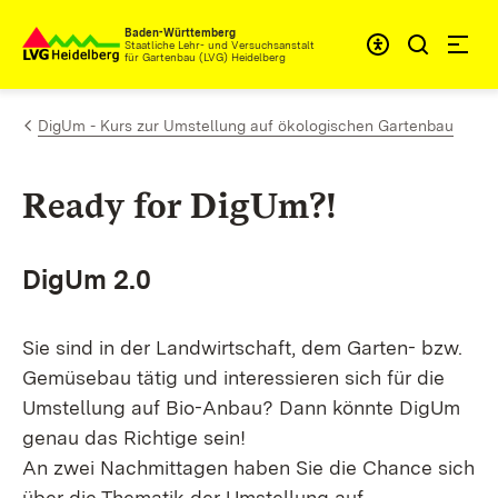
Zum Inhalt springen
Baden-Württemberg
Staatliche Lehr- und Versuchsanstalt
für Gartenbau (LVG) Heidelberg
DigUm - Kurs zur Umstellung auf ökologischen Gartenbau
Ready for DigUm?!
DigUm 2.0
Sie sind in der Landwirtschaft, dem Garten- bzw.
Gemüsebau tätig und interessieren sich für die
Umstellung auf Bio-Anbau? Dann könnte DigUm
genau das Richtige sein!
An zwei Nachmittagen haben Sie die Chance sich
über die Thematik der Umstellung auf